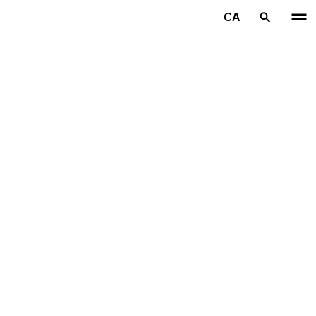
Aller au contenu principal
CA
Accueil