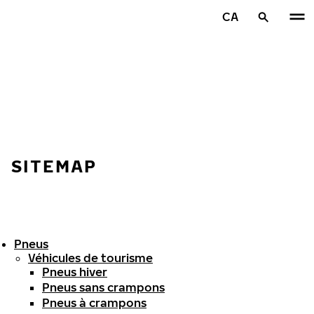
Aller au contenu principal
CA
Accueil
SITEMAP
Pneus
Véhicules de tourisme
Pneus hiver
Pneus sans crampons
Pneus à crampons