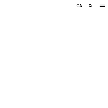
Aller au contenu principal
CA
Accueil