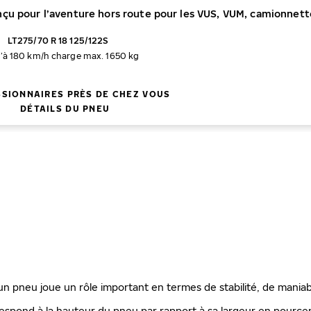
nçu pour l’aventure hors route pour les VUS, VUM, camionnett
LT275/70 R 18 125/122S
’à 180 km/h
charge max. 1650 kg
SIONNAIRES PRÈS DE CHEZ VOUS
DÉTAILS DU PNEU
'un pneu joue un rôle important en termes de stabilité, de maniab
espond à la hauteur du pneu par rapport à sa largeur en pourcenta