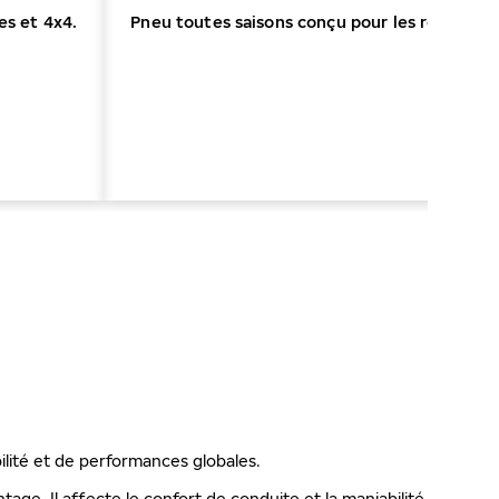
es et 4x4.
Pneu toutes saisons conçu pour les routes d
ju
CONC
ilité et de performances globales.
ge. Il affecte le confort de conduite et la maniabilité