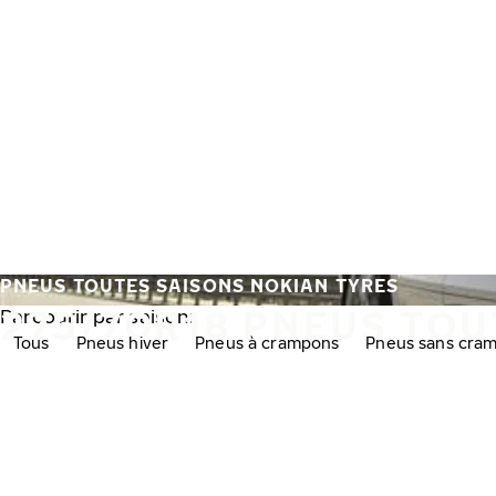
Aller au contenu principal
Accueil
PNEUS TOUTES SAISONS NOKIAN TYRES
275/70R18 PNEUS TOU
Parcourir par saison:
Tous
Pneus hiver
Pneus à crampons
Pneus sans cra