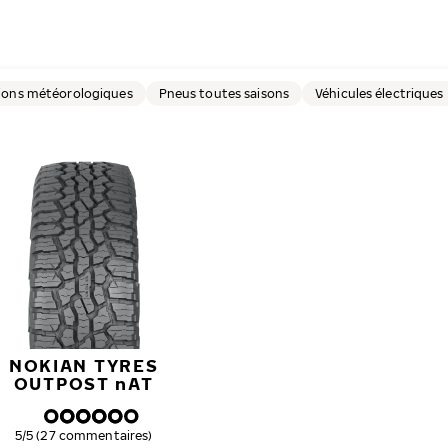
ions météorologiques
Pneus toutes saisons
Véhicules électriques
NOKIAN TYRES
OUTPOST
n
AT
Note globale
5/5 (27 commentaires)