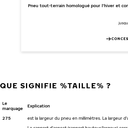
Pneu tout-terrain homologué pour l’hiver et co
jusqu
CONCES
QUE SIGNIFIE %TAILLE% ?
Le
Explication
marquage
275
est la largeur du pneu en millimètres. La largeur d
Le rapport d'aspect (rapport hauteur/largeur) corr