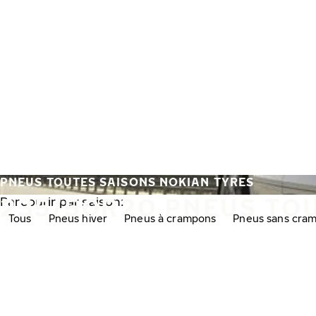
Aller au contenu principal
Accueil
PNEUS TOUTES SAISONS NOKIAN TYRES
235/50R20 PNEUS TO
Parcourir par saison:
Tous
Pneus hiver
Pneus à crampons
Pneus sans cra