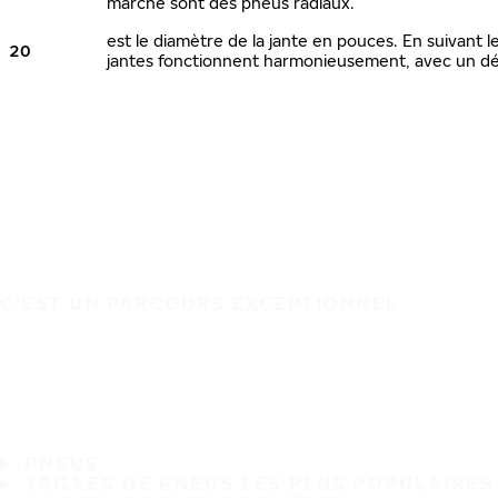
marché sont des pneus radiaux.
est le diamètre de la jante en pouces. En suivant
20
jantes fonctionnent harmonieusement, avec un dé
C'EST UN PARCOURS EXCEPTIONNEL
PNEUS
TAILLES DE PNEUS LES PLUS POPULAIRES