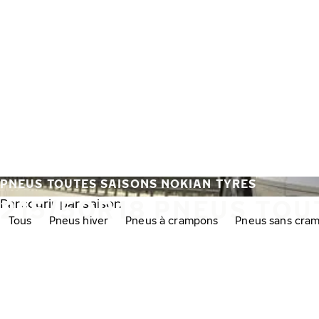
Aller au contenu principal
Accueil
PNEUS TOUTES SAISONS NOKIAN TYRES
215/50R18 PNEUS TOU
Parcourir par saison:
Tous
Pneus hiver
Pneus à crampons
Pneus sans cra