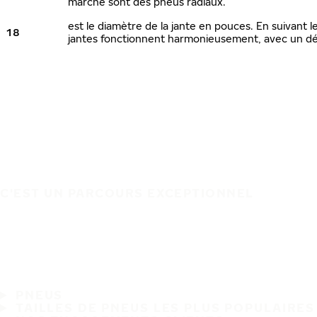
marché sont des pneus radiaux.
est le diamètre de la jante en pouces. En suivant
18
jantes fonctionnent harmonieusement, avec un dé
C'EST UN PARCOURS EXCEPTIONNEL
PNEUS
TAILLES DE PNEUS LES PLUS POPULAIRES