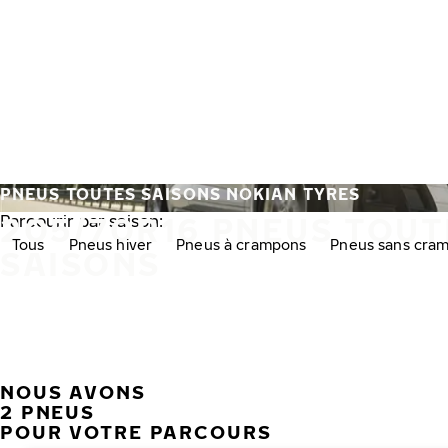
Aller au contenu principal
Accueil
PNEUS TOUTES SAISONS NOKIAN TYRES
205/70R16 PNEUS TOUT
Parcourir par saison:
Tous
Pneus hiver
Pneus à crampons
Pneus sans cra
SAISONS
NOUS AVONS
2 PNEUS
POUR VOTRE PARCOURS