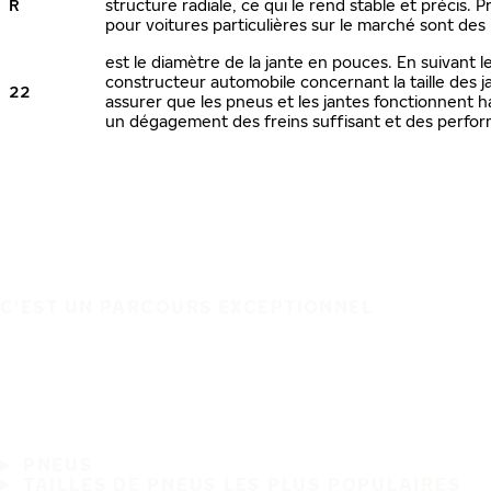
R
structure radiale, ce qui le rend stable et précis.
pour voitures particulières sur le marché sont des
est le diamètre de la jante en pouces. En suivant
constructeur automobile concernant la taille des 
22
assurer que les pneus et les jantes fonctionnent
un dégagement des freins suffisant et des perfor
C'EST UN PARCOURS EXCEPTIONNEL
PNEUS
TAILLES DE PNEUS LES PLUS POPULAIRES