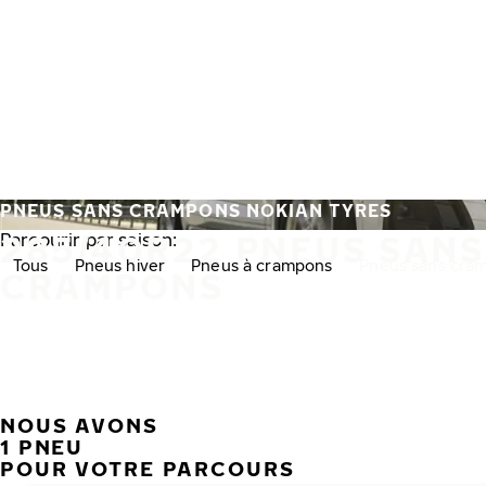
Aller au contenu principal
Accueil
PNEUS SANS CRAMPONS NOKIAN TYRES
285/40R22 PNEUS SANS
Parcourir par saison:
Tous
Pneus hiver
Pneus à crampons
Pneus sans cra
CRAMPONS
NOUS AVONS
1 PNEU
POUR VOTRE PARCOURS