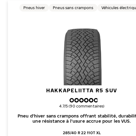
Pneus hiver
Pneus sans crampons
Véhicules électriq
HAKKAPELIITTA R5 SUV
Note globale
4.7/5 (90 commentaires)
Pneu d’hiver sans crampons offrant stabilité, durabili
une résistance à l’usure accrue pour les VUS.
285/40 R 22 110T XL