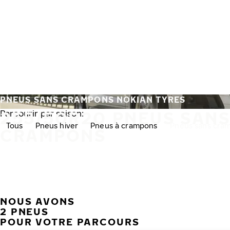
Aller au contenu principal
Accueil
PNEUS SANS CRAMPONS NOKIAN TYRES
255/50R20 PNEUS SAN
Parcourir par saison:
Tous
Pneus hiver
Pneus à crampons
Pneus sans cra
CRAMPONS
NOUS AVONS
2 PNEUS
POUR VOTRE PARCOURS