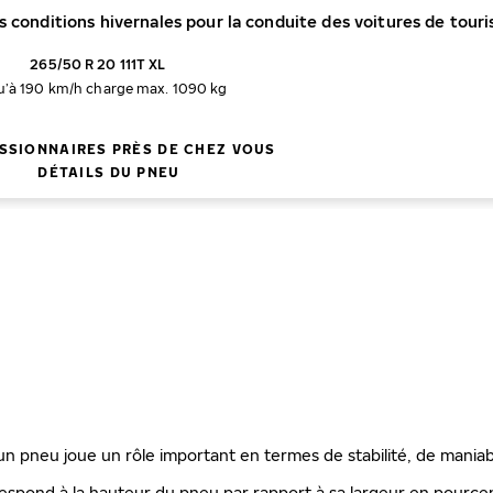
es conditions hivernales pour la conduite des voitures de tour
265/50 R 20 111T XL
u’à 190 km/h
charge max. 1090 kg
SSIONNAIRES PRÈS DE CHEZ VOUS
DÉTAILS DU PNEU
'un pneu joue un rôle important en termes de stabilité, de maniab
espond à la hauteur du pneu par rapport à sa largeur en pourcenta