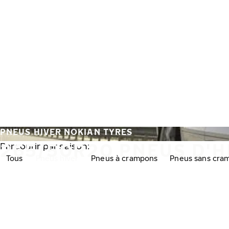
Aller au contenu principal
Accueil
PNEUS HIVER NOKIAN TYRES
265/50R20 PNEUS D'H
Parcourir par saison:
Tous
Pneus hiver
Pneus à crampons
Pneus sans cra