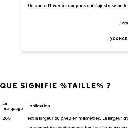
Un pneu d’hiver à crampons qui s’ajuste selon l
jusq
CONCE
QUE SIGNIFIE %TAILLE% ?
Le
Explication
marquage
265
est la largeur du pneu en millimètres. La largeur d
Le rapport d'aspect (rapport hauteur/largeur) corr