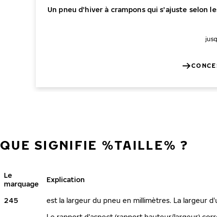
Un pneu d’hiver à crampons qui s’ajuste selon l
jus
CONCE
QUE SIGNIFIE %TAILLE% ?
Le
Explication
marquage
245
est la largeur du pneu en millimètres. La largeur d
Le rapport d'aspect (rapport hauteur/largeur) corr