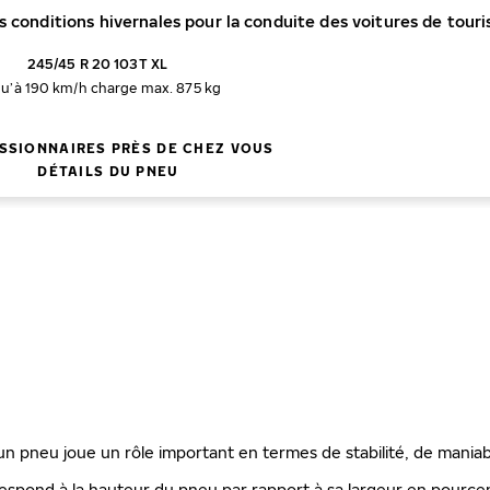
es conditions hivernales pour la conduite des voitures de tour
245/45 R 20 103T XL
qu’à 190 km/h
charge max. 875 kg
SSIONNAIRES PRÈS DE CHEZ VOUS
DÉTAILS DU PNEU
'un pneu joue un rôle important en termes de stabilité, de maniab
espond à la hauteur du pneu par rapport à sa largeur en pourcenta