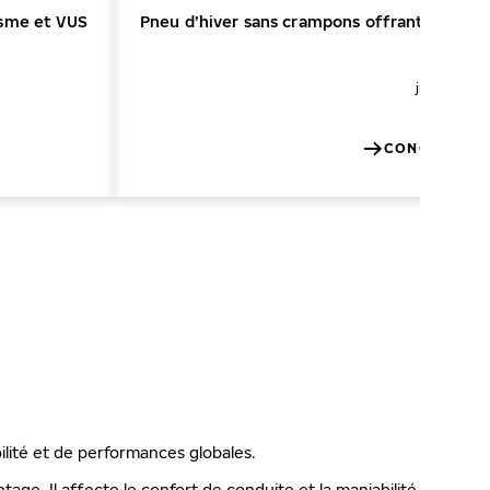
isme et VUS
Pneu d’hiver sans crampons offrant une séc
245/45 R
jusqu’à 17
CONCESSION
D
ilité et de performances globales.
ge. Il affecte le confort de conduite et la maniabilité