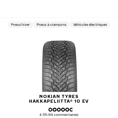
Pneus hiver
Pneus à crampons
Véhicules électriques
NOKIAN TYRES
HAKKAPELIITTA® 10 EV
Note globale
4.7/5 (96 commentaires)