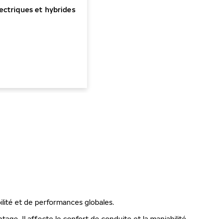
ectriques et hybrides
ilité et de performances globales.
ge. Il affecte le confort de conduite et la maniabilité