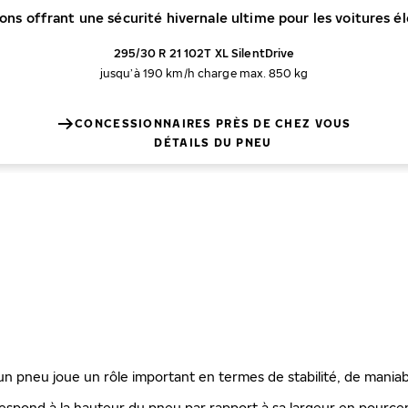
ons offrant une sécurité hivernale ultime pour les voitures él
295/30 R 21 102T XL SilentDrive
jusqu’à 190 km/h
charge max. 850 kg
CONCESSIONNAIRES PRÈS DE CHEZ VOUS
DÉTAILS DU PNEU
'un pneu joue un rôle important en termes de stabilité, de maniab
espond à la hauteur du pneu par rapport à sa largeur en pourcenta