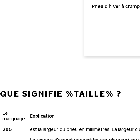
Pneu d’hiver à cramp
QUE SIGNIFIE %TAILLE% ?
Le
Explication
marquage
295
est la largeur du pneu en millimètres. La largeur d
Le rapport d'aspect (rapport hauteur/largeur) corr