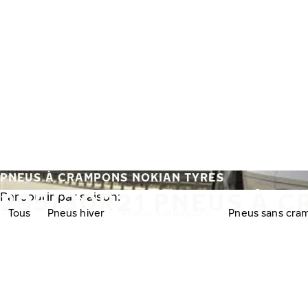
Aller au contenu principal
Accueil
PNEUS À CRAMPONS NOKIAN TYRES
295/30R21 PNEUS À 
Parcourir par saison:
Tous
Pneus hiver
Pneus à crampons
Pneus sans cra