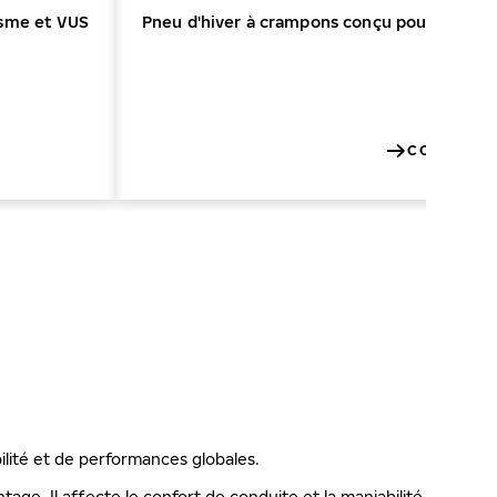
isme et VUS
Pneu d'hiver à crampons conçu pour offrir u
jusqu’à 
CONCESSIO
ilité et de performances globales.
ge. Il affecte le confort de conduite et la maniabilité