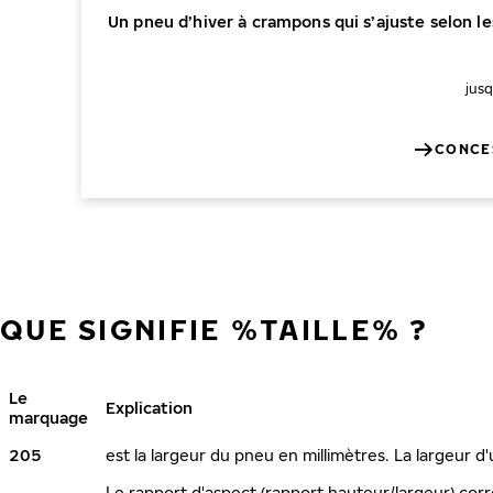
Un pneu d’hiver à crampons qui s’ajuste selon l
jus
CONCE
QUE SIGNIFIE %TAILLE% ?
Le
Explication
marquage
205
est la largeur du pneu en millimètres. La largeur d
Le rapport d'aspect (rapport hauteur/largeur) corr