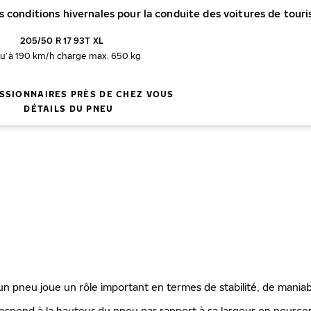
es conditions hivernales pour la conduite des voitures de tour
205/50 R 17 93T XL
qu’à 190 km/h
charge max. 650 kg
SSIONNAIRES PRÈS DE CHEZ VOUS
DÉTAILS DU PNEU
'un pneu joue un rôle important en termes de stabilité, de maniab
espond à la hauteur du pneu par rapport à sa largeur en pourcenta