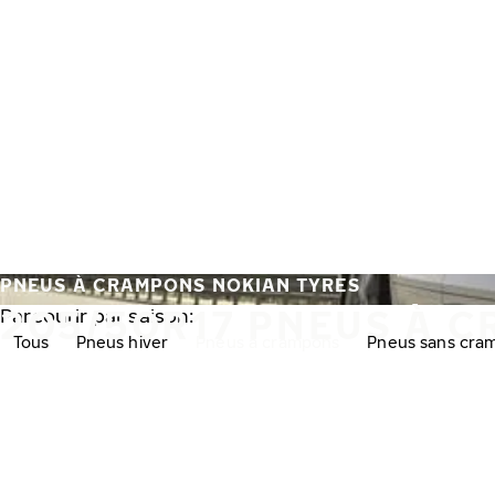
Aller au contenu principal
Accueil
PNEUS À CRAMPONS NOKIAN TYRES
205/50R17 PNEUS À 
Parcourir par saison:
Tous
Pneus hiver
Pneus à crampons
Pneus sans cra