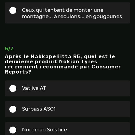
Ceux qui tentent de monter une
montagne… à reculons… en gougounes
5
/
7
Après le Hakkapeliitta R5, quel est le
deuxième produit Nokian Tyres
récemment recommandé par Consumer
Reports?
Vatiiva AT
Surpass AS01
Nordman Solstice